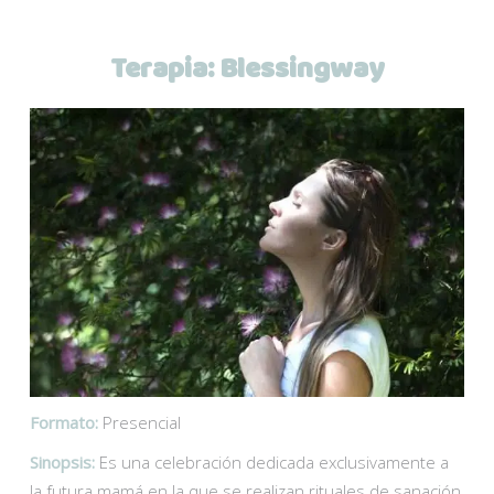
Terapia:
Blessingway
Formato:
Presencial
Sinopsis:
Es una celebración dedicada exclusivamente a
la futura mamá en la que se realizan rituales de sanación