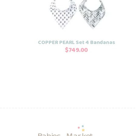
tiene
múltiples
variantes.
Las
opciones
COPPER PEARL Set 4 Bandanas
se
$
749.00
pueden
elegir
en
la
página
de
producto