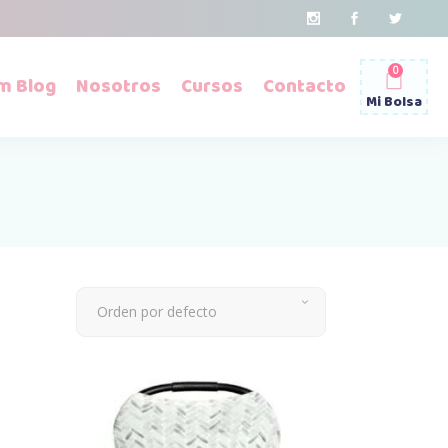
0
m Blog
Nosotros
Cursos
Contacto
Mi Bolsa
Orden por defecto