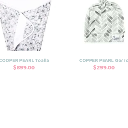
Este
Seleccionar opciones
Seleccionar opcione
producto
tiene
múltiples
variantes.
Las
opciones
COOPER PEARL Toalla
COPPER PEARL Gorr
se
$
899.00
$
299.00
pueden
elegir
en
la
página
de
producto