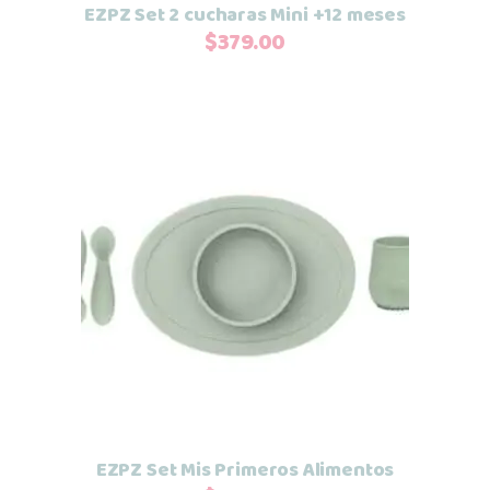
se
EZPZ Set 2 cucharas Mini +12 meses
pueden
$
379.00
elegir
en
la
página
de
producto
Este
Seleccionar opciones
producto
tiene
múltiples
variantes.
Las
opciones
se
EZPZ Set Mis Primeros Alimentos
pueden