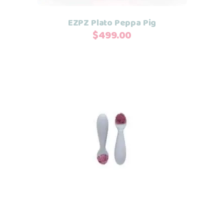
EZPZ Plato Peppa Pig
$
499.00
Este
Seleccionar opciones
producto
tiene
múltiples
variantes.
Las
opciones