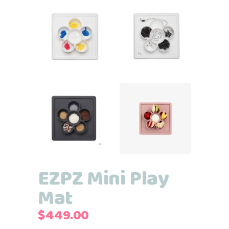
EZPZ Mini Play
Mat
$
449.00