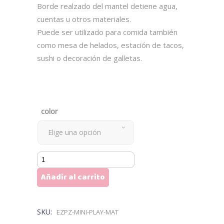
Borde realzado del mantel detiene agua,
cuentas u otros materiales.
Puede ser utilizado para comida también
como mesa de helados, estación de tacos,
sushi o decoración de galletas.
color
Elige una opción
EZPZ
Mini
Añadir al carrito
Play
Mat
cantidad
SKU:
EZPZ-MINI-PLAY-MAT