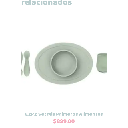
relacionados
Este
Seleccionar opciones
producto
tiene
múltiples
variantes.
Las
opciones
se
EZPZ Set Mis Primeros Alimentos
pueden
$
899.00
elegir