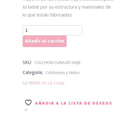
tú bebé por su estructura y materiales de
lo que están fabricados
Colchón
Cuna
Añadir al carrito
de
Viaje
Le
SKU:
COLCHON-CUNA-DE-VIAJE
Bebe
Categoría:
Colchones y Nidos
et
Le Bebé et Le Loup
Le
Loup
cantidad
AÑADIR A LA LISTA DE DESEOS