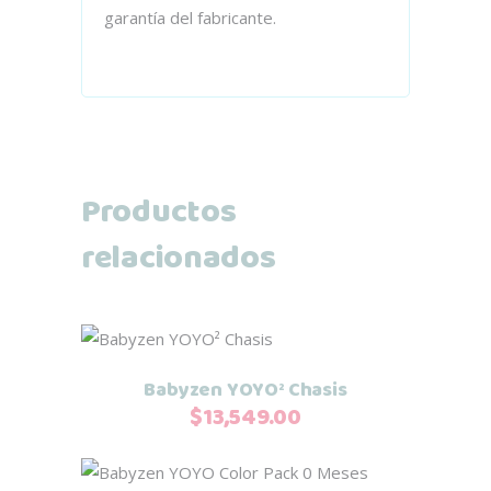
garantía del fabricante.
Productos
relacionados
Este
Seleccionar opciones
producto
Babyzen YOYO² Chasis
tiene
$
13,549.00
múltiples
variantes.
Este
Seleccionar opciones
Las