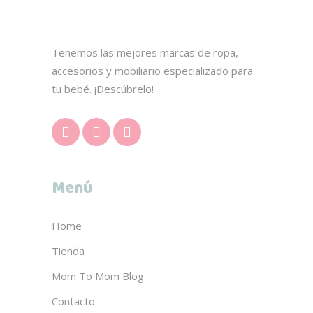
elegir
en
la
Tenemos las mejores marcas de ropa,
página
accesorios y mobiliario especializado para
de
tu bebé. ¡Descúbrelo!
producto
Menú
Home
Tienda
Mom To Mom Blog
Contacto