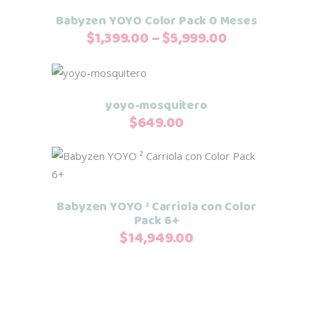
producto
Babyzen YOYO Color Pack 0 Meses
opciones
tiene
Price
$
1,399.00
–
$
5,999.00
se
múltiples
range:
pueden
variantes.
$1,399.00
elegir
Añadir al carrito
Las
through
en
yoyo-mosquitero
opciones
$5,999.00
la
$
649.00
se
página
pueden
de
elegir
Este
producto
Seleccionar opciones
en
producto
la
tiene
Babyzen YOYO ² Carriola con Color
página
múltiples
Pack 6+
de
$
14,949.00
variantes.
producto
Las
opciones
se
pueden