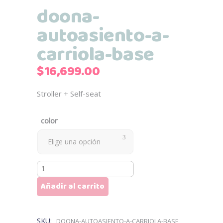
doona-
autoasiento-a-
carriola-base
$
16,699.00
Stroller + Self-seat
color
Elige una opción
doona-
autoasiento-
Añadir al carrito
a-
carriola-
base
SKU:
DOONA-AUTOASIENTO-A-CARRIOLA-BASE