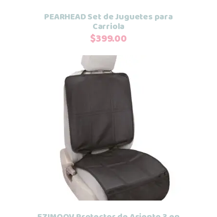
PEARHEAD Set de Juguetes para
Carriola
$
399.00
Añadir al carrito
EZIMOOV Protector de Asiento 3 en