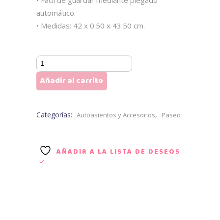
• Fácil de guardar mediante plegado
automático.
• Medidas: 42 x 0.50 x 43.50 cm.
EZIMOOV
Parasol
Añadir al carrito
para
Ventana
2
Categorías:
,
Autoasientos y Accesorios
Paseo
piezas
cantidad
AÑADIR A LA LISTA DE DESEOS