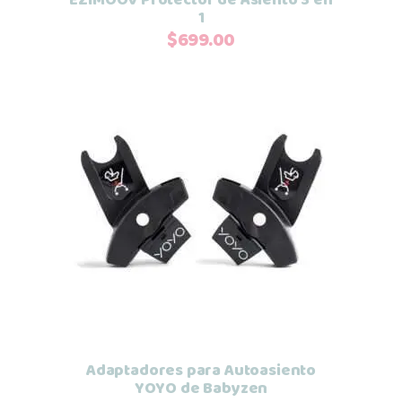
1
$
699.00
Añadir al carrito
Adaptadores para Autoasiento
YOYO de Babyzen