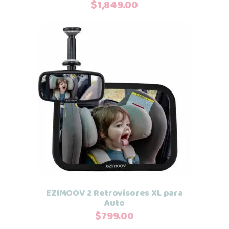
$
1,849.00
Añadir al carrito
EZIMOOV 2 Retrovisores XL para
Auto
$
799.00