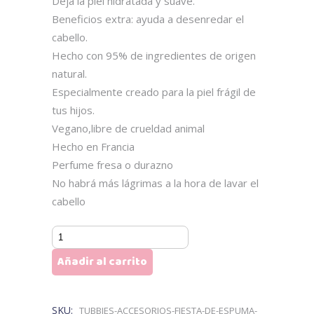
Deja la piel hidratada y suave.
Beneficios extra: ayuda a desenredar el
cabello.
Hecho con 95% de ingredientes de origen
natural.
Especialmente creado para la piel frágil de
tus hijos.
Vegano,libre de crueldad animal
Hecho en Francia
Perfume fresa o durazno
No habrá más lágrimas a la hora de lavar el
cabello
Fiesta
de
Añadir al carrito
Espuma:
Shampoo
y
SKU:
TUBBIES-ACCESORIOS-FIESTA-DE-ESPUMA-