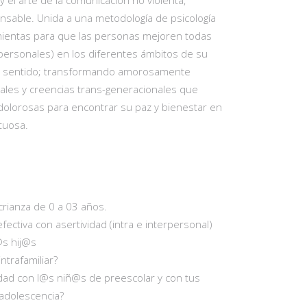
 el arte de la comunicación no violenta,
onsable. Unida a una metodología de psicología
mientas para que las personas mejoren todas
erpersonales) en los diferentes ámbitos de su
ud y sentido; transformando amorosamente
ales y creencias trans-generacionales que
 dolorosas para encontrar su paz y bienestar en
tuosa.
crianza de 0 a 03 años.
fectiva con asertividad (intra e interpersonal)
l@s hij@s
intrafamiliar?
dad con l@s niñ@s de preescolar y con tus
y adolescencia?