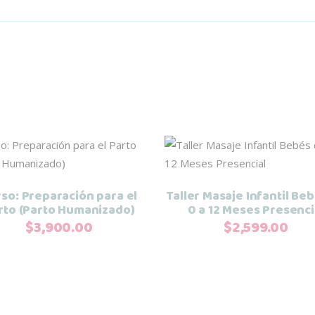
Añadir al carrito
Añadir al carrito
so: Preparación para el
Taller Masaje Infantil Be
rto (Parto Humanizado)
0 a 12 Meses Presenci
$
3,900.00
$
2,599.00