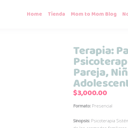
Home
Tienda
Mom to Mom Blog
N
Terapia: P
Psicoterapi
Pareja, Ni
Adolescen
$
3,000.00
Formato:
Presencial
Sinopsis:
Psicoterapia Sistém