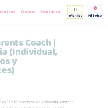
0
osotros
Cursos
Contacto
Wishlist
Mi Bolsa
arents Coach |
a (Individual,
ños y
tes)
ica Familiar con base en la filosofía amorosa