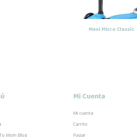
Maxi Micro Classic
ú
Mi Cuenta
Mi cuenta
a
Carrito
To Mom Blog
Pagar