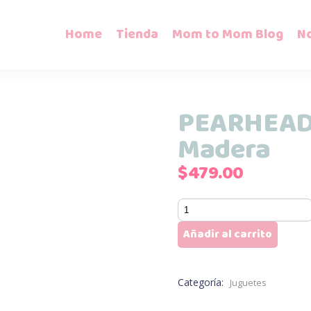
Home
Tienda
Mom to Mom Blog
N
PEARHEAD 
Madera
$
479.00
PEARHEAD
Arcoiris
Añadir al carrito
de
Madera
cantidad
Categoría:
Juguetes