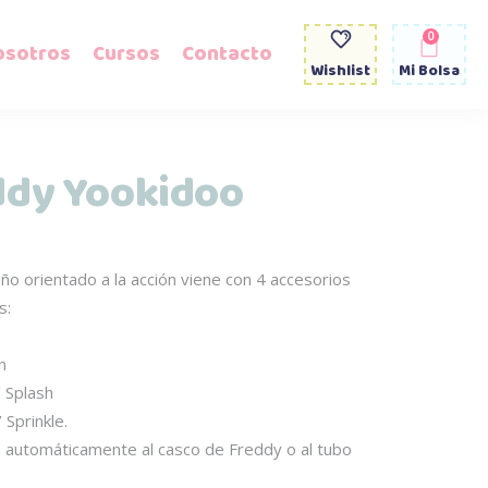
0
osotros
Cursos
Contacto
Wishlist
Mi Bolsa
ddy Yookidoo
ño orientado a la acción viene con 4 accesorios
s:
n
 Splash
 Sprinkle.
n automáticamente al casco de Freddy o al tubo