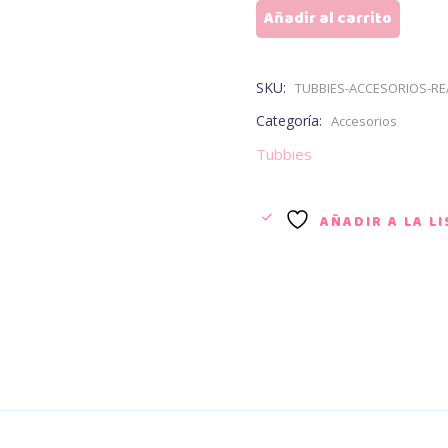
Freddy
Añadir al carrito
Yookidoo
cantidad
SKU:
TUBBIES-ACCESORIOS-R
Categoría:
Accesorios
Tubbies
AÑADIR A LA L