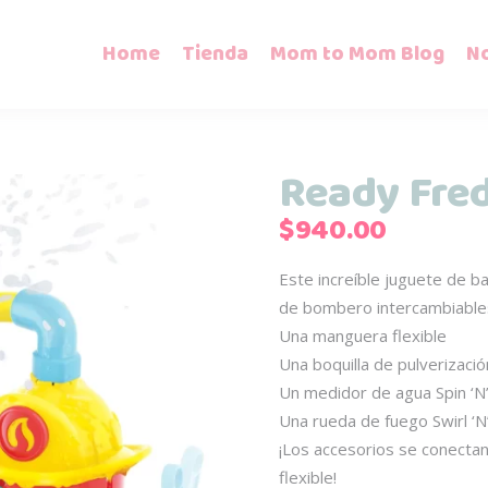
Home
Tienda
Mom to Mom Blog
N
Ready Fre
$
940.00
Este increíble juguete de ba
de bombero intercambiable
Una manguera flexible
Una boquilla de pulverizació
Un medidor de agua Spin ‘N’
Una rueda de fuego Swirl ‘N’
¡Los accesorios se conecta
flexible!