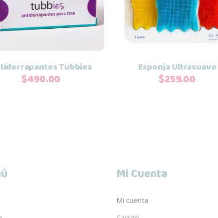
tiderrapantes Tubbies
Esponja Ultrasuave
$
490.00
$
259.00
ú
Mi Cuenta
Mi cuenta
a
Carrito