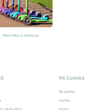
Mini Micro Deluxe
ú
Mi Cuenta
Mi cuenta
a
Carrito
To Mom Blog
Pagar