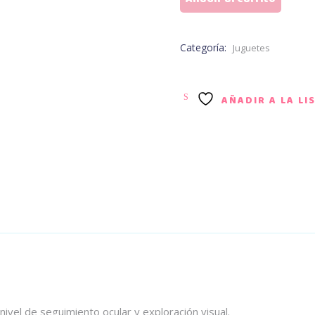
de
Lluvia
cantidad
Categoría:
Juguetes
AÑADIR A LA LI
ivel de seguimiento ocular y exploración visual.