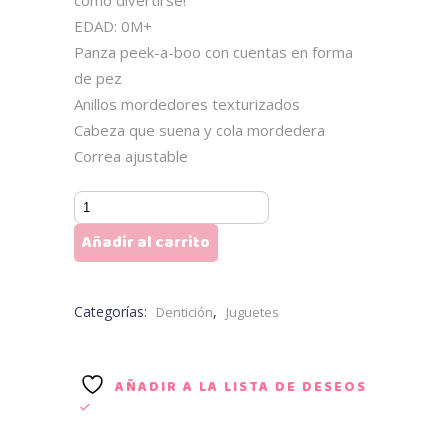
cómo divertirse!
EDAD: 0M+
Panza peek-a-boo con cuentas en forma
de pez
Anillos mordedores texturizados
Cabeza que suena y cola mordedera
Correa ajustable
SASSY
Juguete
Añadir al carrito
Sonaja
-
Mordedera
Categorías:
,
Dentición
Juguetes
cantidad
AÑADIR A LA LISTA DE DESEOS