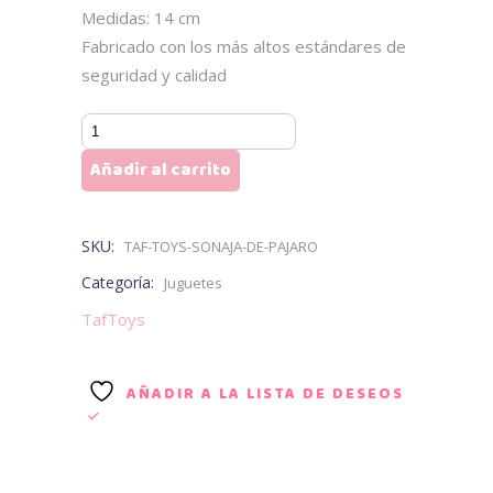
Medidas: 14 cm
Fabricado con los más altos estándares de
seguridad y calidad
Sonaja
de
Añadir al carrito
Ave
TAF
TOYS
SKU:
TAF-TOYS-SONAJA-DE-PAJARO
cantidad
Categoría:
Juguetes
TafToys
AÑADIR A LA LISTA DE DESEOS