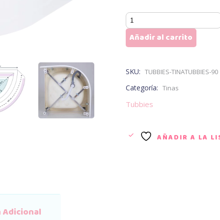
Tubbies
90
Añadir al carrito
cantidad
SKU:
TUBBIES-TINATUBBIES-90
Categoría:
Tinas
Tubbies
AÑADIR A LA L
 Adicional