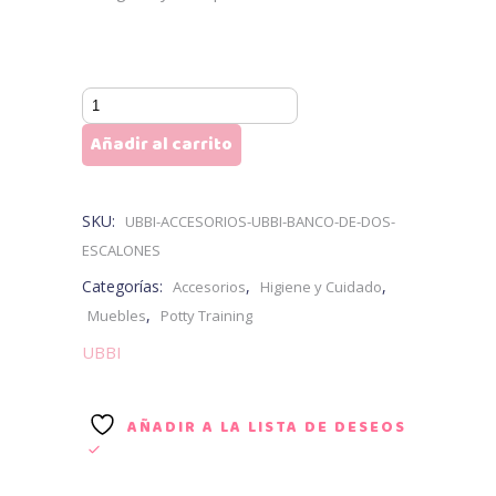
UBBI
Taburete
Añadir al carrito
de
2
Escalones
SKU:
UBBI-ACCESORIOS-UBBI-BANCO-DE-DOS-
cantidad
ESCALONES
Categorías:
,
,
Accesorios
Higiene y Cuidado
,
Muebles
Potty Training
UBBI
AÑADIR A LA LISTA DE DESEOS