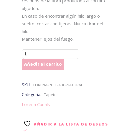
residuos de la fibra producidos al cortar el
algodón.
En caso de encontrar algún hilo largo o
suelto, cortar con tijeras. Nunca tirar del
hilo.
Mantener lejos del fuego.
ABC
NATURAL
Añadir al carrito
cantidad
SKU:
LORENA-PUFF-ABC-NATURAL
Categoría:
Tapetes
Lorena Canals
AÑADIR A LA LISTA DE DESEOS