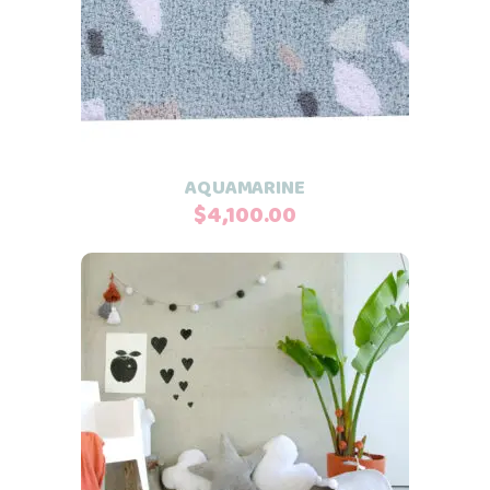
AQUAMARINE
$
4,100.00
Este
Seleccionar opciones
producto
tiene