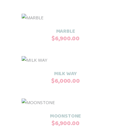
múltiples
elegir
variantes.
en
Las
la
Añadir al carrito
opciones
página
MARBLE
se
de
$
6,900.00
pueden
producto
elegir
en
la
Añadir al carrito
página
MILK WAY
de
$
6,000.00
producto
Añadir al carrito
MOONSTONE
$
6,900.00