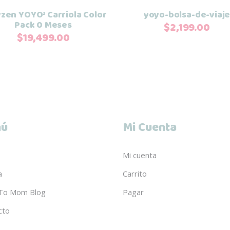
opciones
zen YOYO² Carriola Color
yoyo-bolsa-de-viaj
se
Pack 0 Meses
$
2,199.00
pueden
$
19,499.00
elegir
en
la
página
de
producto
ú
Mi Cuenta
Mi cuenta
a
Carrito
To Mom Blog
Pagar
cto