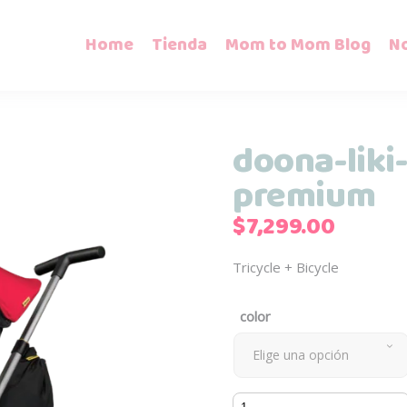
Home
Tienda
Mom to Mom Blog
N
doona-liki-
premium
$
7,299.00
Tricycle + Bicycle
color
Elige una opción
doona-