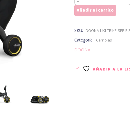
liki-
Añadir al carrito
trike-
serie-
3-
SKU:
DOONA-LIKI-TRIKE-SERIE
premium
Categoría:
Carriolas
cantidad
DOONA
AÑADIR A LA L