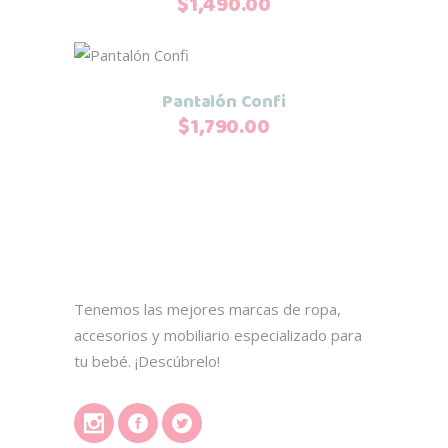
$
1,490.00
de
múltiples
producto
variantes.
Este
Seleccionar opciones
Las
producto
Pantalón Confi
opciones
tiene
$
1,790.00
se
múltiples
pueden
variantes.
elegir
Las
en
opciones
la
se
página
pueden
de
elegir
producto
Tenemos las mejores marcas de ropa,
en
accesorios y mobiliario especializado para
la
tu bebé. ¡Descúbrelo!
página
de
producto