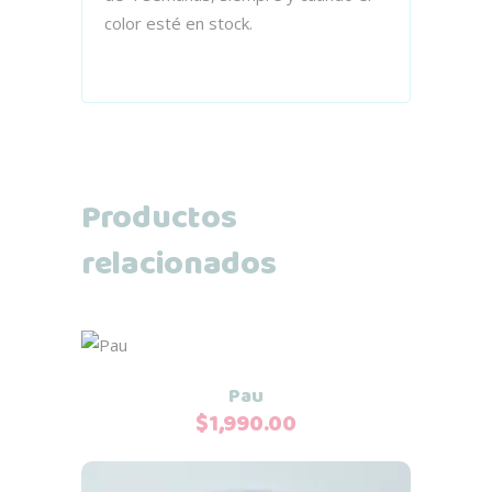
color esté en stock.
Productos
relacionados
Este
Seleccionar opciones
producto
Pau
tiene
$
1,990.00
múltiples
variantes.