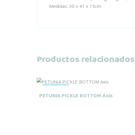
Medidas: 30 x 41 x 15cm
Productos relacionados
Este
Seleccionar opciones
Agotado
producto
PETUNIA PICKLE BOTTOM Axis
tiene
múltiples
variantes.
Las
opciones