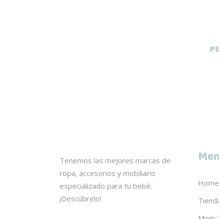
se
pueden
elegir
en
P
la
página
de
producto
Men
Tenemos las mejores marcas de
ropa, accesorios y mobiliario
Home
especializado para tu bebé.
¡Descúbrelo!
Tiend
Mom 