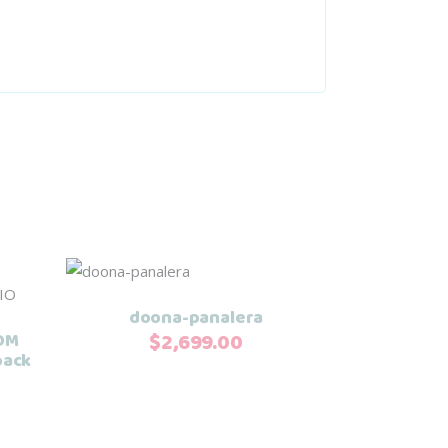
Añadir al carrito
doona-panalera
$
2,699.00
OM
pack