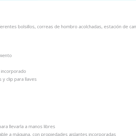
diferentes bolsillos, correas de hombro acolchadas, estación de ca
miento
e incorporado
y clip para llaves
ara llevarla a manos libres
vable a máquina, con propiedades aislantes incorporadas