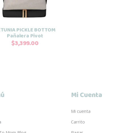
ETUNIA PICKLE BOTTOM
Pañalera Pivot
$
3,399.00
ú
Mi Cuenta
Mi cuenta
a
Carrito
To Mom Blog
Pagar