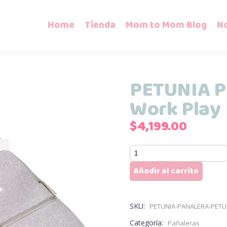
Home
Tienda
Mom to Mom Blog
N
PETUNIA 
Work Play
$
4,199.00
PETUNIA
PICKLE
Añadir al carrito
BOTTOM
Work
Play
SKU:
PETUNIA-PANALERA-PETU
cantidad
Categoría:
Pañaleras