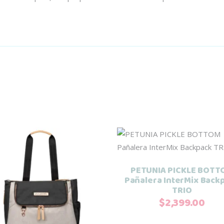
Añadir al carrito
PETUNIA PICKLE BOTT
Pañalera InterMix Back
TRIO
Añadir al carrito
$
2,399.00