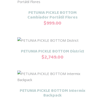
se
pueden
PETUNIA PICKLE BOTTOM
elegir
Cambiador Portátil Flores
en
$
999.00
la
página
de
Añadir al carrito
producto
PETUNIA PICKLE BOTTOM District
$
2,749.00
Leer más
PETUNIA PICKLE BOTTOM Intermix
Backpack