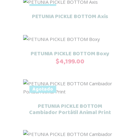
Este
Seleccionar opciones
Agotado
producto
PETUNIA PICKLE BOTTOM Axis
tiene
múltiples
variantes.
Añadir al carrito
Las
PETUNIA PICKLE BOTTOM Boxy
opciones
$
4,199.00
se
pueden
elegir
en
Este
Seleccionar opciones
Agotado
la
producto
página
tiene
PETUNIA PICKLE BOTTOM
de
múltiples
Cambiador Portátil Animal Print
producto
variantes.
Las
opciones
Añadir al carrito