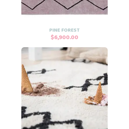
PINE FOREST
$
6,900.00
Este
Seleccionar opciones
producto
tiene
múltiples
variantes.
Las