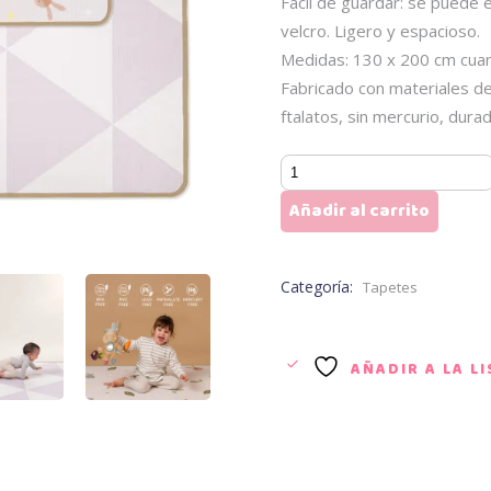
Fácil de guardar: se puede e
velcro. Ligero y espacioso.
Medidas: 130 x 200 cm cua
Fabricado con materiales de 
ftalatos, sin mercurio, dura
TAF
TOYS
Añadir al carrito
Tapete
Enrollable
(Portátil)
Categoría:
Tapetes
cantidad
AÑADIR A LA L