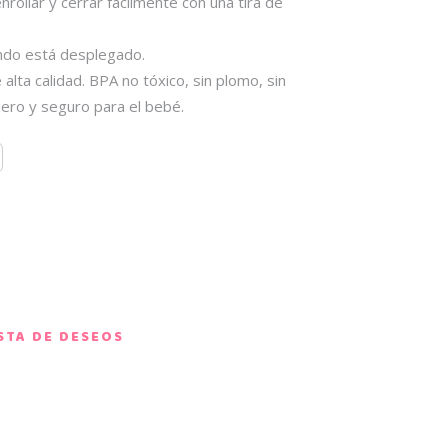
nrollar y cerrar fácilmente con una tira de
ndo está desplegado.
alta calidad. BPA no tóxico, sin plomo, sin
dero y seguro para el bebé.
ISTA DE DESEOS