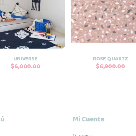
Añadir al carrito
Añadir al carrito
UNIVERSE
ROSE QUARTZ
$
6,000.00
$
6,900.00
ú
Mi Cuenta
Mi cuenta