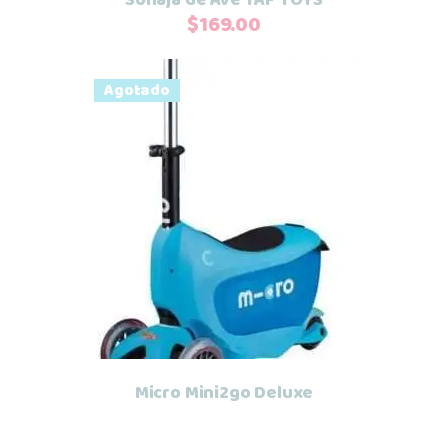
$
169.00
Agotado
Leer más
Micro Mini2go Deluxe