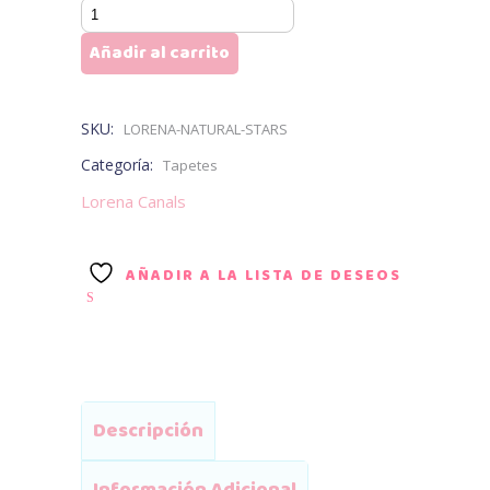
Lorena
Natural
Añadir al carrito
Stars
cantidad
SKU:
LORENA-NATURAL-STARS
Categoría:
Tapetes
Lorena Canals
AÑADIR A LA LISTA DE DESEOS
Descripción
Información Adicional